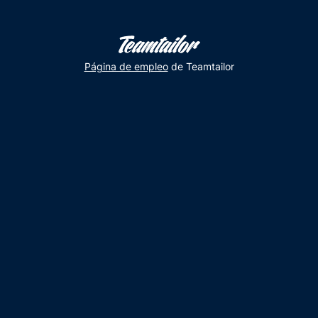
Página de empleo
de Teamtailor
En
Puerto
Rico
tambien
recibimos
a
nuestros
pequeños
exploradores
#nBetaKids2025
Marcela