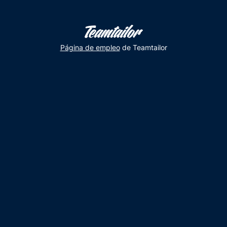
Página de empleo
de Teamtailor
Por
un
día
nuestras
oficinas
de
México
se
convirtieron
en